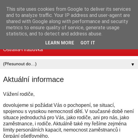
This site uses cookies from Google to deliver its services
Mateřská škola MUDr.
and to analyze traffic. Your IP address and user-agent are
shared with Google along with performance and security
Emílie Lukášové a Klegova
metrics to ensure quality of service, generate usage
statistics, and to detect and address abuse.
Standardní i logopedické třídy | Mjr. Nováka 30, 700 30
LEARN MORE
GOT IT
Ostrava-Hrabůvka
▼
Aktuální informace
Vážení rodiče,
dovolujeme si požádat Vás o pochopení, se situací,
spojenou s vysokou nemocností dětí. V současné době není
situace jednoduchá pro Vás, jako rodiče, ani pro nás, jako
zaměstnance, i rodiče. Aktuálně také my řešíme zejména
limity personálních kapacit, nemocnost zaměstnanců i
čerpání ošetřovného.