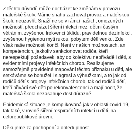
Z těchto důvodů může docházet ke změnám v provozu
mateřské školy. Máme snahu zachovat provoz a mateřskou
školu neuzavřít. Snažíme se v rámci našich, omezených
možností, předcházet šíření infekcí mezi dětmi častým
větráním, zvýšenou frekvenci úklidu, pravidelnou dezinfekcí,
zvýšenou hygienou mytí rukou, pobytem dětí venku. Zde
však naše možnosti končí. Není v našich možnostech, ani
kompetencích, jakkoliv sankcionovat rodiče, kteří
nerespektují požadavek, aby do kolektivu nepřiváděli děti, s
evidentními projevy infekčních chorob. Realizujeme
samozřejmě pravidelné mapování těchto příznaků u dětí, ale
setkáváme se bohužel i s agresí a výhružkami, a to jak od
rodičů dětí s projevy infekčních chorob, tak od rodičů dětí,
kteří přivádí své děti po rekonvalescenci a mají pocit, že
mateřská škola nezasahuje dost důrazně.
Epidemická situace je komplikovaná jak v oblasti covid-19,
tak také, v rovině šíření respiračních infekcí u dětí, na
celorepublikové úrovni.
Děkujeme za pochopení a ohleduplnost