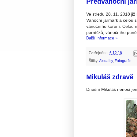
Předvánoční ja
Ve středu 28. 11. 2018 již
Vánoční jarmark a celou š
vánočního koření. Celou n
perníčků, vánočního punče
Další informace »
Zveřejněno:
6.12.18
Štítky:
Aktuality
,
Fotografie
Mikuláš zdravě
Dnešní Mikuláš nenosí jen 