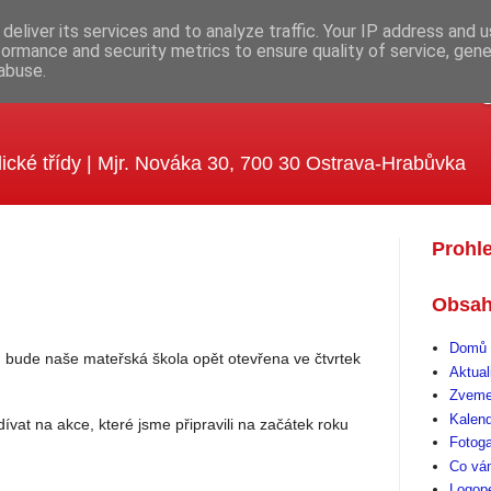
deliver its services and to analyze traffic. Your IP address and 
formance and security metrics to ensure quality of service, gen
abuse.
ola MUDr. Emílie Lukášové a Kle
ické třídy | Mjr. Nováka 30, 700 30 Ostrava-Hrabůvka
Prohl
Obsah
Domů 
 bude naše mateřská škola opět otevřena ve čtvrtek
Aktual
Zveme
Kalen
vat na akce, které jsme připravili na začátek roku
Fotoga
Co vá
Logop