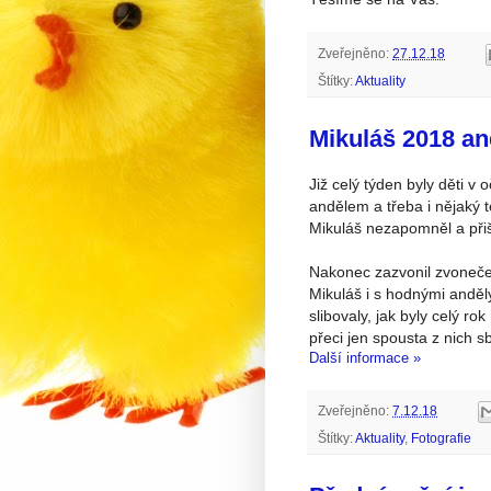
Zveřejněno:
27.12.18
Štítky:
Aktuality
Mikuláš 2018 an
Již celý týden byly děti v 
andělem a třeba i nějaký t
Mikuláš nezapomněl a přiš
Nakonec zazvonil zvoneček
Mikuláš i s hodnými anděly
slibovaly, jak byly celý r
přeci jen spousta z nich s
Další informace »
Zveřejněno:
7.12.18
Štítky:
Aktuality
,
Fotografie