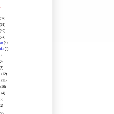
v
(87)
(61)
(40)
(74)
nce
(4)
adu
(4)
7)
0)
(3)
a
(12)
a
(11)
a
(16)
a
(4)
(2)
(1)
(2)