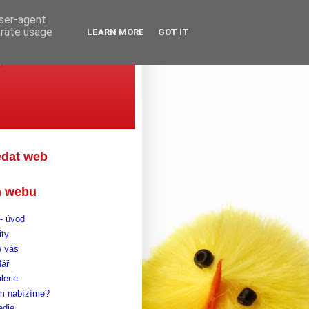
user-agent
erate usage
LEARN MORE
GOT IT
gova
edat web
 webu
- úvod
ity
 vás
dář
lerie
m nabízíme?
edie