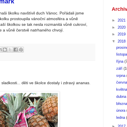
rmark
Archi
 naši školku navštívil duch Vánoc. Pořádali jsme
kolku prostoupila vánoční atmosféra a vůně
►
2021
aší školkou se tak nesla rozmanitá vůně cukroví,
►
2020
 a vůně čerstvě natrhaného chvojí.
►
2019
▼
2018
prosi
listop
října
(
září
(1
srpna
červn
sladkosti... děti ve školce dostaly i zdravý ananas.
květn
dubn
březn
února
ledna
►
2017