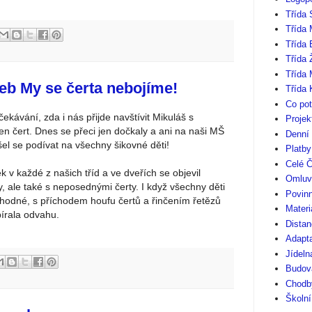
Třída 
Třída 
Třída
Třída 
Třída 
eb My se čerta nebojíme!
Třída 
Co pot
očekávání, zda i nás přijde navštívit Mikuláš s
Projek
en čert. Dnes se přeci jen dočkaly a ani na naši MŠ
Denní
el se podívat na všechny šikovné děti!
Platb
Celé Č
 v každé z našich tříd a ve dveřích se objevil
Omluv
, ale také s neposednými čerty. I když všechny děti
Povinn
ok hodné, s příchodem houfu čertů a řinčením řetězů
Materi
bírala odvahu.
Distan
Adapt
Jídeln
Budov
Chodby
Školní