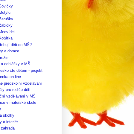
Sovičky
Motýlci
 Berušky
Žabičky
Medvídci
Koťátka
řebují děti do MŠ?
ty a dotace
 režim
y a odhlášky v MŠ
esko čte dětem - projekt
enka on-line
é předškolní vzdělávání
ály pro rodiče dětí
ční vzdělávání v MŠ
ace v mateřské škole
a
a školky
 a interiér
 zahrada