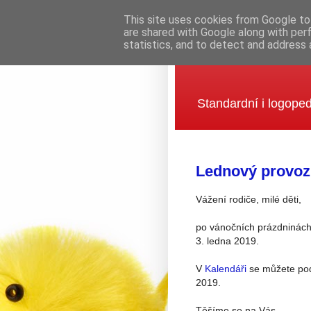
This site uses cookies from Google to 
are shared with Google along with per
statistics, and to detect and address 
Mateřská šk
Standardní i logoped
Lednový provoz
Vážení rodiče, milé děti,
po vánočních prázdninách
3. ledna 2019.
V
Kalendáři
se můžete podí
2019.
Těšíme se na Vás.