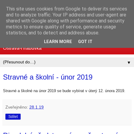
This site uses cookies from Google to deliver its services
Mateřská škola MUDr.
and to analyze traffic. Your IP address and user-agent are
shared with Google along with performance and security
Emílie Lukášové a Klegova
metrics to ensure quality of service, generate usage
statistics, and to detect and address abuse.
Standardní i logopedické třídy | Mjr. Nováka 30, 700 30
LEARN MORE
GOT IT
Ostrava-Hrabůvka
▼
Stravné a školní - únor 2019
Stravné a školné na únor 2019 se bude vybírat v úterý 12. února 2019.
Zveřejněno:
28.1.19
Sdílet