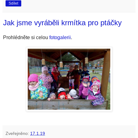
Sdílet
Jak jsme vyráběli krmítka pro ptáčky
Prohlédněte si celou
fotogalerii
.
Zveřejněno:
17.1.19