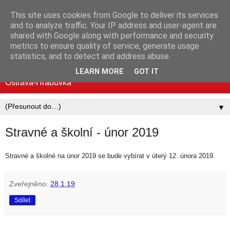
This site uses cookies from Google to deliver its services
Mateřská škola MUDr.
and to analyze traffic. Your IP address and user-agent are
shared with Google along with performance and security
Emílie Lukášové a Klegova
metrics to ensure quality of service, generate usage
statistics, and to detect and address abuse.
Standardní i logopedické třídy | Mjr. Nováka 30, 700 30
LEARN MORE
GOT IT
Ostrava-Hrabůvka
▼
Stravné a školní - únor 2019
Stravné a školné na únor 2019 se bude vybírat v úterý 12. února 2019.
Zveřejněno:
28.1.19
Sdílet