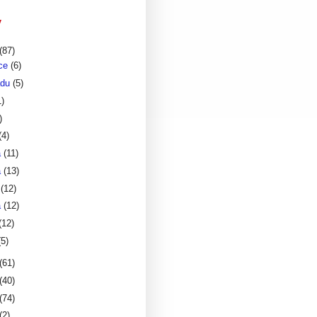
v
(87)
nce
(6)
adu
(5)
1)
)
(4)
a
(11)
a
(13)
a
(12)
a
(12)
(12)
(5)
(61)
(40)
(74)
(2)