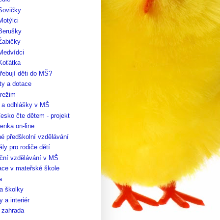
Sovičky
Motýlci
 Berušky
Žabičky
Medvídci
Koťátka
řebují děti do MŠ?
ty a dotace
 režim
y a odhlášky v MŠ
esko čte dětem - projekt
enka on-line
é předškolní vzdělávání
ály pro rodiče dětí
ční vzdělávání v MŠ
ace v mateřské škole
a
a školky
 a interiér
 zahrada