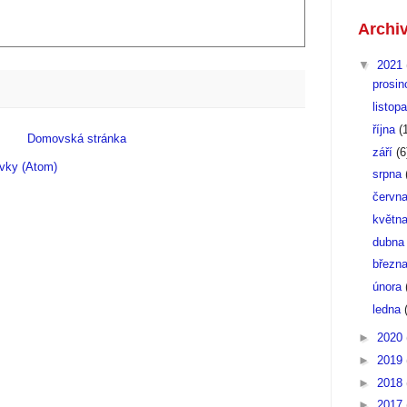
Archi
▼
2021
prosi
listop
října
(
Domovská stránka
září
(6
vky (Atom)
srpna
červn
květn
dubn
březn
února
ledna
►
2020
►
2019
►
2018
►
2017