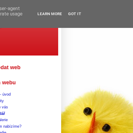
user-agent
erate usage
LEARN MORE
GOT IT
gova
edat web
 webu
- úvod
ity
 vás
dář
lerie
m nabízíme?
edie