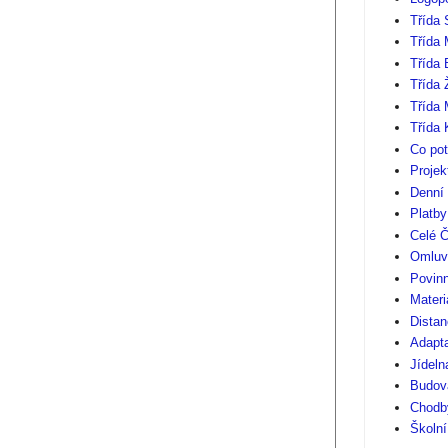
Třída 
Třída 
Třída
Třída 
Třída 
Třída 
Co pot
Projek
Denní
Platb
Celé Č
Omluv
Povinn
Materi
Distan
Adapt
Jídeln
Budov
Chodby
Školní