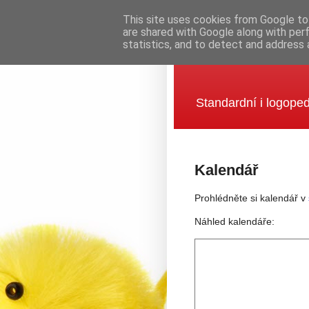
This site uses cookies from Google to 
are shared with Google along with per
statistics, and to detect and address 
Mateřská šk
Standardní i logoped
Kalendář
Prohlédněte si kalendář v
Náhled kalendáře: