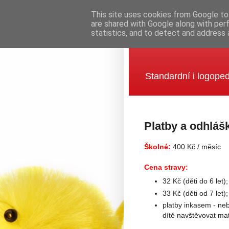
This site uses cookies from Google to 
are shared with Google along with per
statistics, and to detect and address 
Mateřská šk
Standardní i logoped
Platby a odhláš
Školné:
400 Kč / měsíc
Cena stravy:
32 Kč (děti do 6 let);
33 Kč (děti od 7 let);
platby inkasem - ne
dítě navštěvovat ma