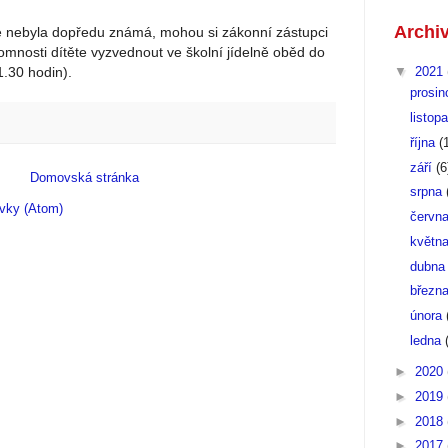
Archi
e nebyla dopředu známá, mohou si zákonní zástupci
omnosti dítěte vyzvednout ve školní jídelně oběd do
1.30 hodin).
▼
2021
prosi
listop
října
(
září
(6
Domovská stránka
srpna
vky (Atom)
červn
květn
dubn
březn
února
ledna
►
2020
►
2019
►
2018
►
2017