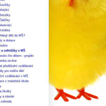
Sovičky
Motýlci
 Berušky
Žabičky
Medvídci
Koťátka
řebují děti do MŠ?
ty a dotace
 režim
y a odhlášky v MŠ
esko čte dětem - projekt
enka on-line
é předškolní vzdělávání
ály pro rodiče dětí
ční vzdělávání v MŠ
ace v mateřské škole
a
a školky
 a interiér
 zahrada