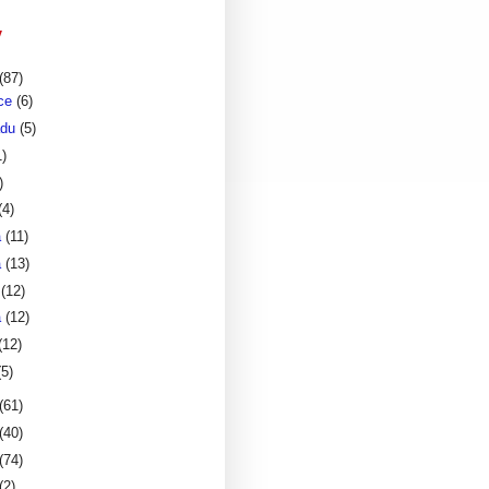
v
(87)
nce
(6)
adu
(5)
1)
)
(4)
a
(11)
a
(13)
a
(12)
a
(12)
(12)
(5)
(61)
(40)
(74)
(2)