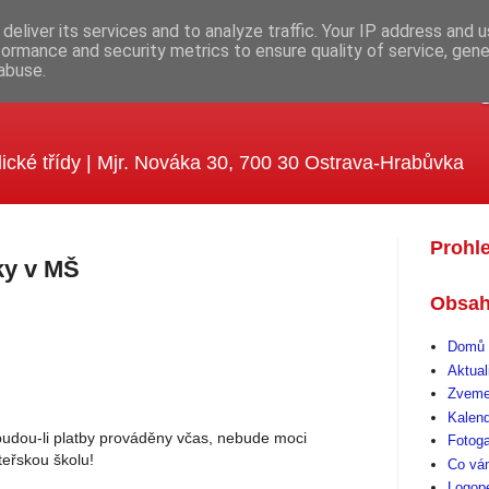
deliver its services and to analyze traffic. Your IP address and 
formance and security metrics to ensure quality of service, gen
abuse.
ola MUDr. Emílie Lukášové a Kle
ické třídy | Mjr. Nováka 30, 700 30 Ostrava-Hrabůvka
Prohl
ky v MŠ
Obsah
Domů 
Aktual
Zveme
Kalen
budou-li platby prováděny včas, nebude moci
Fotoga
teřskou školu!
Co vá
Logop