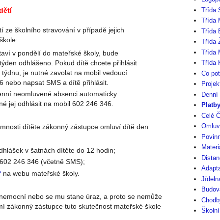
dětí
Třída 
Třída 
í ze školního stravování v případě jejich
Třída
škole:
Třída 
Třída 
taví v pondělí do mateřské školy, bude
týden odhlášeno. Pokud dítě chcete přihlásit
Třída 
v týdnu, je nutné zavolat na mobil vedoucí
Co pot
 nebo napsat SMS a dítě přihlásit.
Projek
enní neomluvené absenci automaticky
Denní
é jej odhlásit na mobil 602 246 346.
Platb
Celé Č
Omluv
mnosti dítěte zákonný zástupce omluví dítě den
Povinn
Materi
dhlášek v šatnách dítěte do 12 hodin;
Distan
l 602 246 346 (včetně SMS);
Adapt
ř
na webu mateřské školy.
Jídeln
Budov
 onemocní nebo se mu stane úraz, a proto se nemůže
Chodby
mí zákonný zástupce tuto skutečnost mateřské škole
Školní