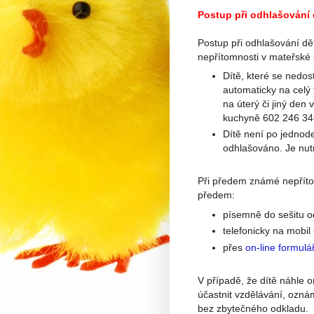
Postup při odhlašování 
Postup při odhlašování dět
nepřítomnosti v mateřské 
Dítě, které se nedos
automaticky na celý 
na úterý či jiný den 
kuchyně 602 246 346
Dítě není po jednod
odhlašováno. Je nutn
Při předem známé nepříto
předem:
písemně do sešitu o
telefonicky na mobi
přes
on-line formulá
V případě, že dítě náhle
účastnit vzdělávání, ozná
bez zbytečného odkladu.