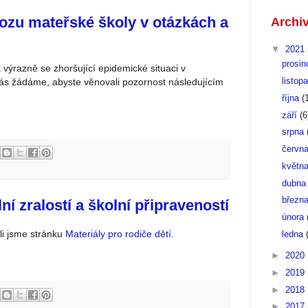
ozu mateřské školy v otázkách a
Archi
▼
2021
prosi
 výrazně se zhoršující epidemické situaci v
listop
ás žádáme, abyste věnovali pozornost následujícím
října
(
září
(6
srpna
červn
květn
dubn
březn
ní zralostí a školní připraveností
února
li jsme stránku
Materiály pro rodiče dětí
.
ledna
►
2020
►
2019
►
2018
►
2017