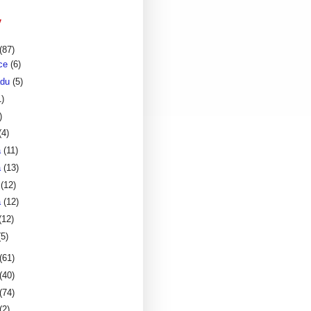
v
(87)
nce
(6)
adu
(5)
1)
)
(4)
a
(11)
a
(13)
a
(12)
a
(12)
(12)
(5)
(61)
(40)
(74)
(2)