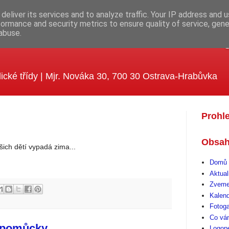
deliver its services and to analyze traffic. Your IP address and 
formance and security metrics to ensure quality of service, gen
abuse.
ola MUDr. Emílie Lukášové a Kle
ické třídy | Mjr. Nováka 30, 700 30 Ostrava-Hrabůvka
Prohl
Obsah
ich dětí vypadá zima...
Domů 
Aktual
Zveme
Kalen
Fotoga
Co vá
 pomůcky
Logop