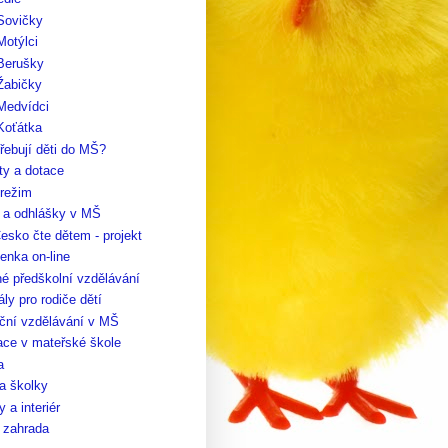
Sovičky
Motýlci
 Berušky
Žabičky
Medvídci
Koťátka
řebují děti do MŠ?
ty a dotace
 režim
y a odhlášky v MŠ
esko čte dětem - projekt
enka on-line
é předškolní vzdělávání
ály pro rodiče dětí
ční vzdělávání v MŠ
ace v mateřské škole
a
a školky
 a interiér
 zahrada