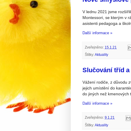
V lednu 2021 jsme rozšíři
Montessori, se kterým v rá
asistenti pedagoga a školn
Další informace »
Zveřejněno:
15.1.21
Štítky:
Aktuality
Slučování tříd a
Vážení rodiče, z důvodu 
jejich umístění do karanté
do jiných než kmenových t
Další informace »
Zveřejněno:
9.1.21
Štítky:
Aktuality