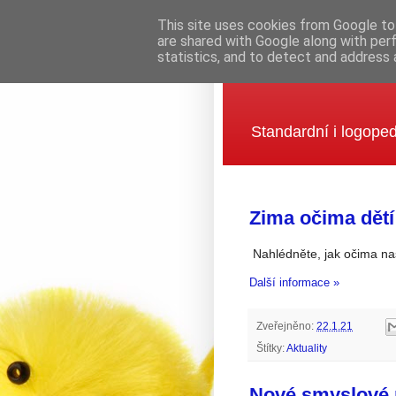
This site uses cookies from Google to 
are shared with Google along with per
statistics, and to detect and address 
Mateřská šk
Standardní i logoped
Zima očima dětí
Nahlédněte, jak očima naš
Další informace »
Zveřejněno:
22.1.21
Štítky:
Aktuality
Nové smyslové