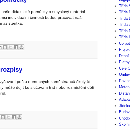
Třída 
li naše didaktické pomůcky o smyslový materiál
Třída 
mci individuální činnosti budou pracovat naši
Třída
í asistentka.
Třída 
Třída 
Třída 
Co pot
Projek
Denní
Platb
 rozpisy
Celé Č
Omluv
Povinn
zvyšování počtu nemocných zaměstnanců školy či
Materi
ny může dojít ke slučování tříd nebo rozmístění dětí
říd.
Distan
Adapt
Jídeln
Budov
Chodby
Školní