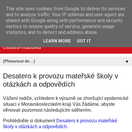
This site uses cookies from Google to deliver its services
Mateřská škola MUDr.
and to analyze traffic. Your IP address and user-agent are
shared with Google along with performance and security
Emílie Lukášové a Klegova
metrics to ensure quality of service, generate usage
statistics, and to detect and address abuse.
Standardní i logopedické třídy | Mjr. Nováka 30, 700 30
LEARN MORE
GOT IT
Ostrava-Hrabůvka
▼
Desatero k provozu mateřské školy v
otázkách a odpovědích
Vážení rodiče, vzhledem k výrazně se zhoršující epidemické
situaci v Moravskoslezském kraji Vás žádáme, abyste
věnovali pozornost následujícím sdělením.
Prohlédněte si dokument
Desatero k provozu mateřské
školy v otázkách a odpovědích
.