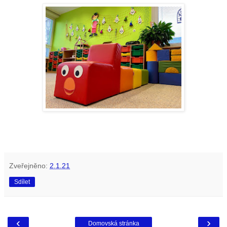
Zveřejněno:
2.1.21
Sdílet
‹
›
Domovská stránka