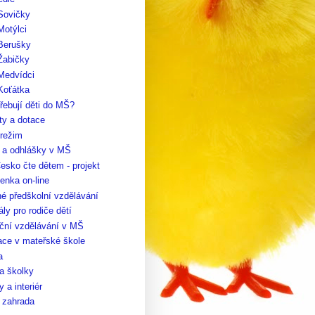
Sovičky
Motýlci
 Berušky
Žabičky
Medvídci
Koťátka
řebují děti do MŠ?
ty a dotace
 režim
y a odhlášky v MŠ
esko čte dětem - projekt
enka on-line
é předškolní vzdělávání
ály pro rodiče dětí
ční vzdělávání v MŠ
ace v mateřské škole
a
a školky
 a interiér
 zahrada