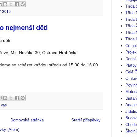
Třída 
7-2019
Třída 
Třída
Třída 
o nejmenší děti
Třída 
Třída 
 děti
Co pot
Projek
šové, Mjr. Nováka 30, Ostrava-Hrabůvka
Denní
udeme se scházet každou středu od 15.00 do 16.00
Platb
Celé Č
Omluv
Povinn
Materi
Distan
Adapt
 vás
Jídeln
Budov
Domovská stránka
Starší příspěvky
Chodby
vky (Atom)
Školní