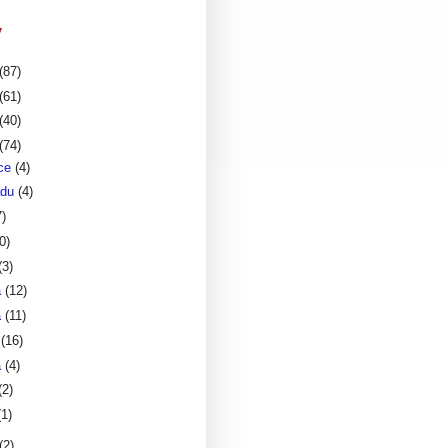
v
(87)
(61)
(40)
(74)
nce
(4)
adu
(4)
7)
0)
(3)
a
(12)
a
(11)
a
(16)
a
(4)
(2)
(1)
(2)