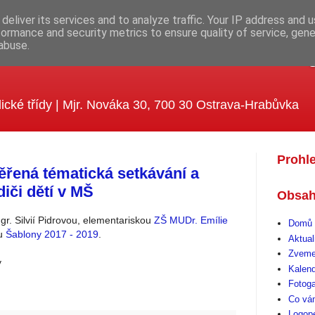
deliver its services and to analyze traffic. Your IP address and 
formance and security metrics to ensure quality of service, gen
abuse.
ola MUDr. Emílie Lukášové a Kle
ické třídy | Mjr. Nováka 30, 700 30 Ostrava-Hrabůvka
Prohl
řená tématická setkávání a
iči dětí v MŠ
Obsah
r. Silvií Pidrovou, elementariskou
ZŠ MUDr. Emílie
Domů 
tu
Šablony 2017 - 2019
.
Aktual
Zveme
y
Kalen
Fotoga
Co vá
Logop