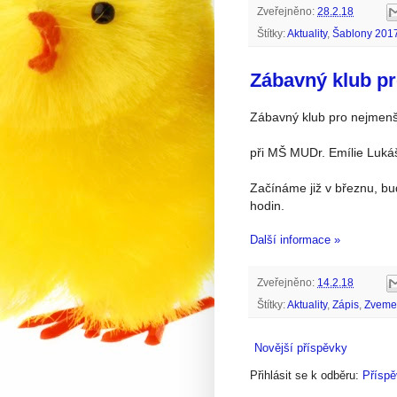
Zveřejněno:
28.2.18
Štítky:
Aktuality
,
Šablony 201
Zábavný klub pr
Zábavný klub pro nejmenší
při MŠ MUDr. Emílie Luká
Začínáme již v březnu, b
hodin.
Další informace »
Zveřejněno:
14.2.18
Štítky:
Aktuality
,
Zápis
,
Zveme
Novější příspěvky
Přihlásit se k odběru:
Příspě