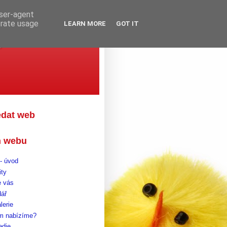
user-agent
erate usage
LEARN MORE
GOT IT
gova
edat web
 webu
- úvod
ity
 vás
dář
lerie
m nabízíme?
edie