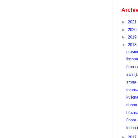
Archi
►
2021
►
2020
►
2019
▼
2018
prosi
listop
října
(
září
(1
srpna
červn
květn
dubn
březn
února
ledna
►
2017