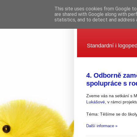
This site uses cookies from Google to 
are shared with Google along with per
statistics, and to detect and address 
Mateřská šk
Standardní i logoped
4. Odborně zamě
spolupráce s rod
Zveme vás na setkání s Mg
Lukášové
, v rámci projek
Téma: Těšíme se do škol
Další informace »