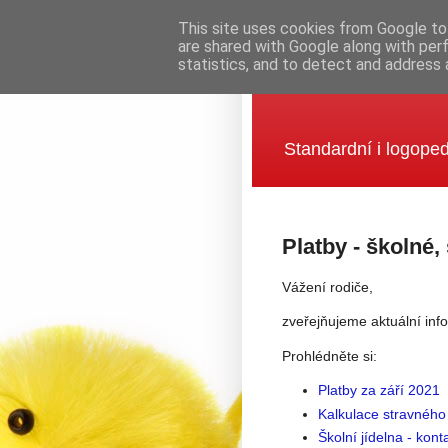
This site uses cookies from Google to 
are shared with Google along with per
statistics, and to detect and address 
Mateřská šk
Standardní i logoped
Platby - školné,
Vážení rodiče,
zveřejňujeme aktuální info
Prohlédněte si:
Platby za září 2021
Kalkulace stravného
Školní jídelna - kont