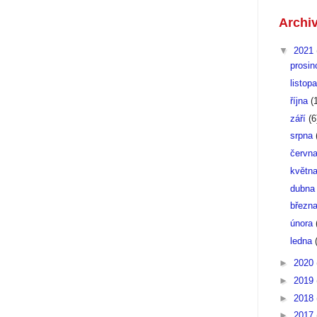
Archi
▼
2021
prosi
listop
října
(
září
(6
srpna
červn
květn
dubn
březn
února
ledna
►
2020
►
2019
►
2018
►
2017