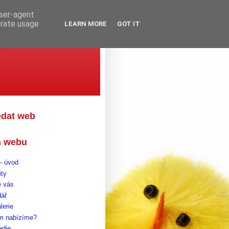
user-agent
erate usage
LEARN MORE
GOT IT
gova
edat web
 webu
- úvod
ity
 vás
dář
lerie
m nabízíme?
edie