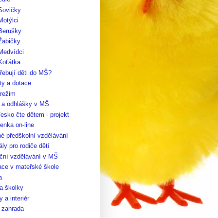
Sovičky
Motýlci
 Berušky
Žabičky
Medvídci
Koťátka
řebují děti do MŠ?
ty a dotace
 režim
y a odhlášky v MŠ
esko čte dětem - projekt
enka on-line
é předškolní vzdělávání
ály pro rodiče dětí
ční vzdělávání v MŠ
ace v mateřské škole
a
a školky
 a interiér
 zahrada