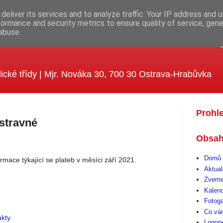
deliver its services and to analyze traffic. Your IP address and 
formance and security metrics to ensure quality of service, gen
abuse.
ola MUDr. Emílie Lukášové a Kle
ické třídy | Mjr. Nováka 30, 700 30 Ostrava-Hrabůvka
Prohl
 stravné
Obsah
Domů 
rmace týkající se plateb v měsíci září 2021.
Aktual
Zveme
Kalen
Fotoga
Co vá
akty
Logop