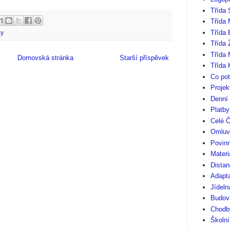
Třída 
Třída 
Třída
by
Třída 
Třída 
Domovská stránka
Starší příspěvek
Třída 
Co pot
Projek
Denní
Platb
Celé Č
Omluv
Povinn
Materi
Distan
Adapt
Jídeln
Budov
Chodby
Školní