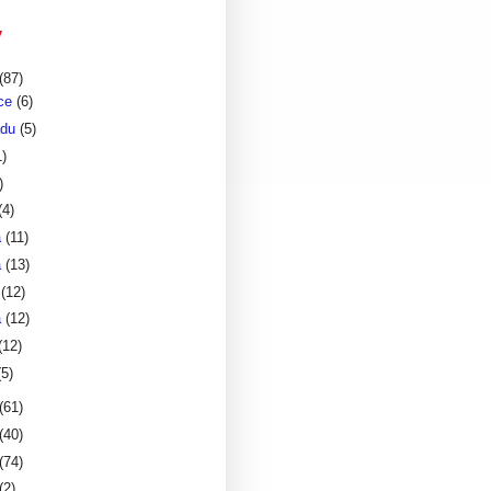
v
(87)
nce
(6)
adu
(5)
1)
)
(4)
a
(11)
a
(13)
a
(12)
a
(12)
(12)
(5)
(61)
(40)
(74)
(2)