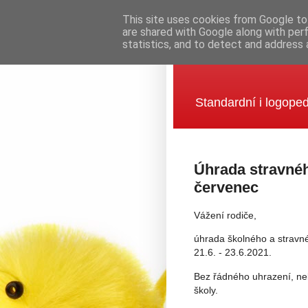
This site uses cookies from Google to 
are shared with Google along with per
statistics, and to detect and address 
Mateřská šk
Standardní i logoped
Úhrada stravné
červenec
Vážení rodiče,
úhrada školného a stravn
21.6. - 23.6.2021.
Bez řádného uhrazení, neb
školy.