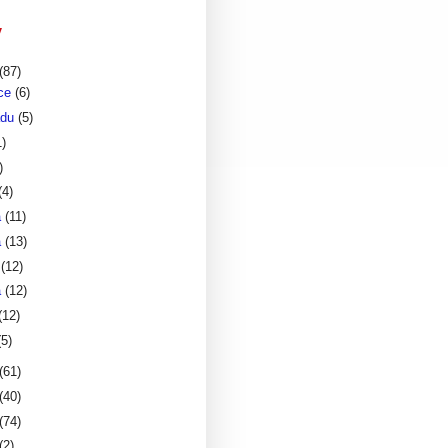
v
(87)
nce
(6)
adu
(5)
1)
)
(4)
a
(11)
a
(13)
a
(12)
a
(12)
(12)
(5)
(61)
(40)
(74)
(2)