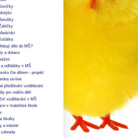
Sovičky
Motýlci
 Berušky
Žabičky
Medvídci
Koťátka
řebují děti do MŠ?
ty a dotace
 režim
y a odhlášky v MŠ
esko čte dětem - projekt
enka on-line
é předškolní vzdělávání
ály pro rodiče dětí
ční vzdělávání v MŠ
ace v mateřské škole
a
a školky
 a interiér
 zahrada