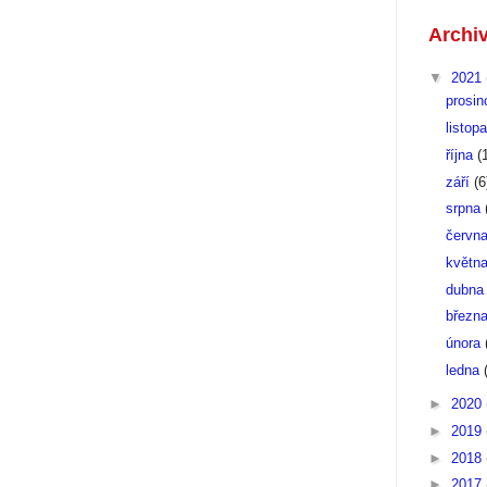
Archi
▼
2021
prosi
listop
října
(
září
(6
srpna
červn
květn
dubn
březn
února
ledna
►
2020
►
2019
►
2018
►
2017