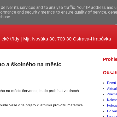
deliver its services and to analyze traffic. Your IP address and 
formance and security metrics to ensure quality of service, gen
abuse.
ola MUDr. Emílie Lukášové a Kle
ické třídy | Mjr. Nováka 30, 700 30 Ostrava-Hrabůvka
Prohl
ho a školného na měsíc
Obsah
Domů 
Aktual
ého na měsíc červenec, bude probíhat ve dnech
Zveme
Kalen
ude Vaše dítě přijato k letnímu provozu mateřské
Fotoga
Co vá
Logop