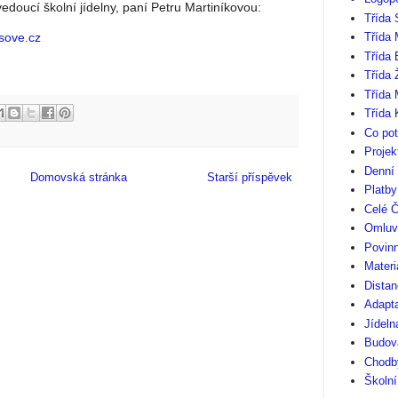
edoucí školní jídelny, paní Petru Martiníkovou:
Třída 
sove.cz
Třída 
Třída
Třída 
Třída 
Třída 
Co pot
Projek
Denní
Domovská stránka
Starší příspěvek
Platb
Celé Č
Omluv
Povinn
Materi
Distan
Adapt
Jídeln
Budov
Chodby
Školní