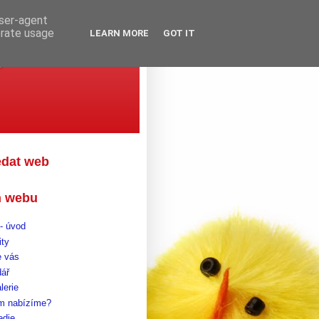
user-agent
erate usage
LEARN MORE
GOT IT
gova
edat web
 webu
- úvod
ity
 vás
dář
lerie
m nabízíme?
edie