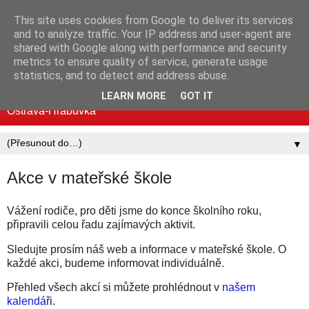
This site uses cookies from Google to deliver its services
Mateřská škola MUDr.
and to analyze traffic. Your IP address and user-agent are
shared with Google along with performance and security
Emílie Lukášové a Klegova
metrics to ensure quality of service, generate usage
statistics, and to detect and address abuse.
Standardní i logopedické třídy | Mjr. Nováka 30, 700 30
LEARN MORE
GOT IT
Ostrava-Hrabůvka
▼
Akce v mateřské škole
Vážení rodiče, pro děti jsme do konce školního roku,
připravili celou řadu zajímavých aktivit.
Sledujte prosím náš web a informace v mateřské škole. O
každé akci, budeme informovat individuálně.
Přehled všech akcí si můžete prohlédnout v
našem
kalendář
i.