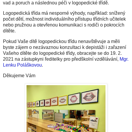
vad a poruch a následnou péči v logopedické třídě.
Logopedická třída má nesporné výhody, například: snížený
počet dětí, možnost individuálního přístupu třídních učitelek
nebo pružnou a otevřenou komunikaci s rodiči o pokrocích
dítěte.
Pokud Vaše dítě logopedickou třídu nenavštěvuje a měli
byste zájem o nezávaznou konzultaci k depistáži i zařazení
Vašeho dítěte do logopedické třídy, obracejte se do 19. 2.
2021 na zástupkyni ředitelky pro předškolní vzdělávání,
Mgr.
Lenku Poláškovou
.
Děkujeme Vám