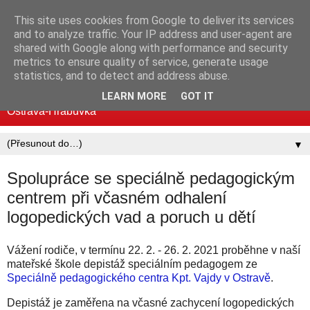
This site uses cookies from Google to deliver its services
Mateřská škola MUDr.
and to analyze traffic. Your IP address and user-agent are
shared with Google along with performance and security
Emílie Lukášové a Klegova
metrics to ensure quality of service, generate usage
statistics, and to detect and address abuse.
Standardní i logopedické třídy | Mjr. Nováka 30, 700 30
LEARN MORE
GOT IT
Ostrava-Hrabůvka
▼
Spolupráce se speciálně pedagogickým
centrem při včasném odhalení
logopedických vad a poruch u dětí
Vážení rodiče, v termínu 22. 2. - 26. 2. 2021 proběhne v naší
mateřské škole depistáž speciálním pedagogem ze
Speciálně pedagogického centra Kpt. Vajdy v Ostravě
.
Depistáž je zaměřena na včasné zachycení logopedických