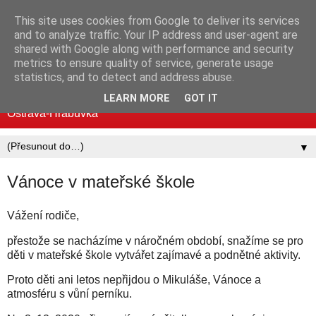
This site uses cookies from Google to deliver its services
Mateřská škola MUDr.
and to analyze traffic. Your IP address and user-agent are
shared with Google along with performance and security
Emílie Lukášové a Klegova
metrics to ensure quality of service, generate usage
statistics, and to detect and address abuse.
Standardní i logopedické třídy | Mjr. Nováka 30, 700 30
LEARN MORE
GOT IT
Ostrava-Hrabůvka
▼
Vánoce v mateřské škole
Vážení rodiče,
přestože se nacházíme v náročném období, snažíme se pro
děti v mateřské škole vytvářet zajímavé a podnětné aktivity.
Proto děti ani letos nepřijdou o Mikuláše, Vánoce a
atmosféru s vůní perníku.