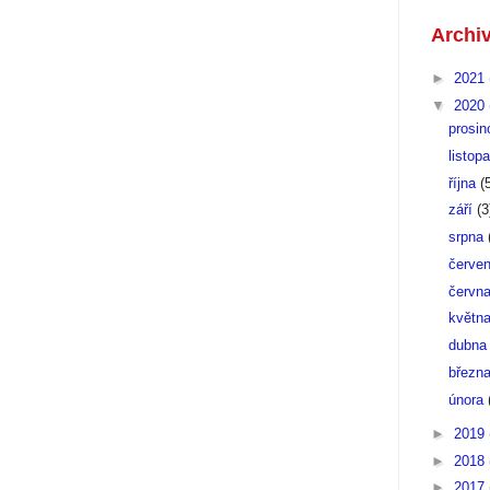
Archi
►
2021
▼
2020
prosi
listop
října
(
září
(3
srpna
červe
červn
květn
dubn
březn
února
►
2019
►
2018
►
2017