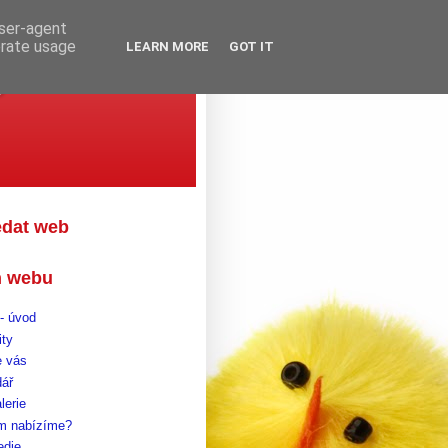
user-agent
erate usage
LEARN MORE
GOT IT
gova
edat web
 webu
- úvod
ity
 vás
dář
lerie
m nabízíme?
edie