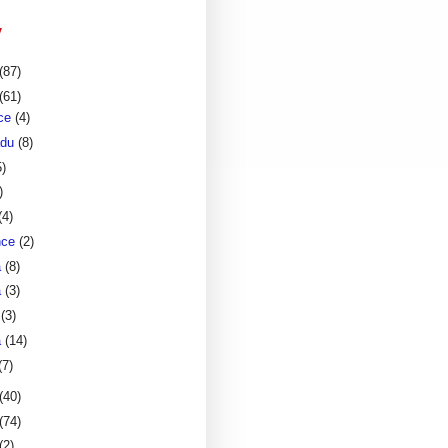
v
(87)
(61)
nce
(4)
adu
(8)
5)
)
(4)
nce
(2)
a
(8)
a
(3)
a
(3)
a
(14)
(7)
(40)
(74)
(2)