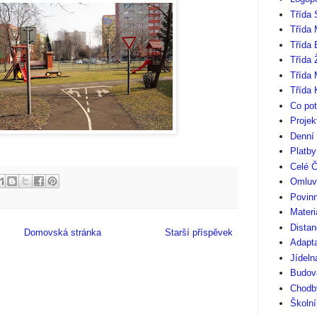
Třída 
Třída 
Třída
Třída 
Třída 
Třída 
Co pot
Projek
Denní
Platb
Celé Č
Omluv
Povinn
Materi
Distan
Domovská stránka
Starší příspěvek
Adapt
Jídeln
Budov
Chodby
Školní