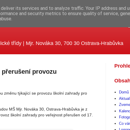
deliver its services and to analyze traffic. Your IP address and 
formance and security metrics to ensure quality of service, gen
abuse.
ola MUDr. Emílie Lukášové a Kle
ické třídy | Mjr. Nováka 30, 700 30 Ostrava-Hrabůvka
Prohl
- přerušení provozu
Obsah
Domů 
 změnu týkající se provozu školní zahrady pro
Aktual
Zveme
udov MŠ Mjr. Nováka 30, Ostrava-Hrabůvka je z
Kalen
ovoz školní zahrady pro veřejnost přerušen od 17.
Fotoga
Co vá
Logop