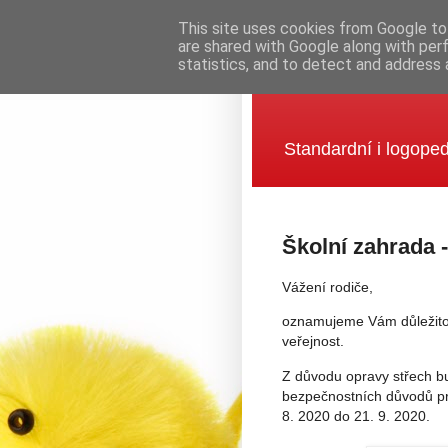
This site uses cookies from Google to 
are shared with Google along with per
statistics, and to detect and address 
Mateřská šk
Standardní i logoped
Školní zahrada 
Vážení rodiče,
oznamujeme Vám důležitou
veřejnost.
Z důvodu opravy střech b
bezpečnostních důvodů pr
8. 2020 do 21. 9. 2020.