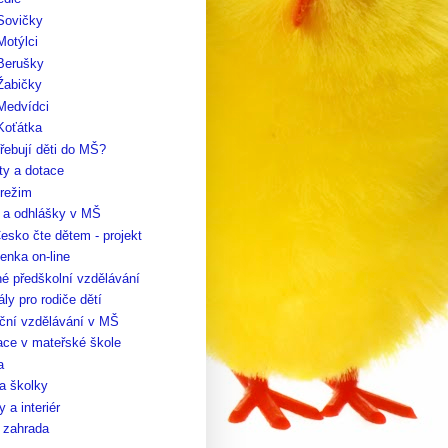
Sovičky
Motýlci
 Berušky
Žabičky
Medvídci
Koťátka
řebují děti do MŠ?
ty a dotace
 režim
y a odhlášky v MŠ
esko čte dětem - projekt
enka on-line
é předškolní vzdělávání
ály pro rodiče dětí
ční vzdělávání v MŠ
ace v mateřské škole
a
a školky
 a interiér
 zahrada